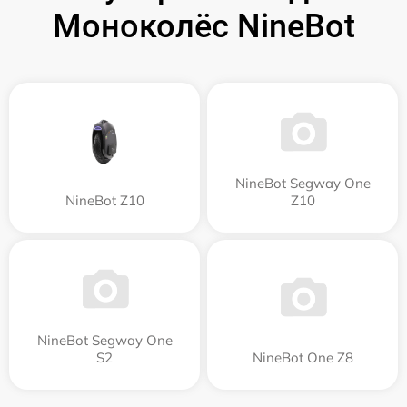
Моноколёс NineBot
NineBot Segway One
NineBot Z10
Z10
NineBot Segway One
S2
NineBot One Z8